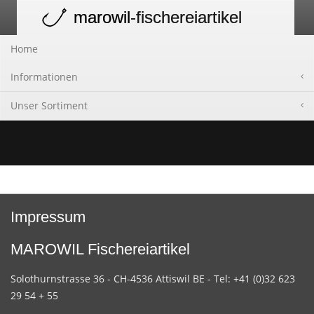
marowil
-fischereiartikel
Toggle
navigation
Home
Informationen
Unser Sortiment
Impressum
MAROWIL Fischereiartikel
Solothurnstrasse 36 - CH-4536 Attiswil BE - Tel: +41 (0)32 623
29 54 + 55