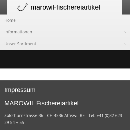
marowil
-fischereiartikel
Toggle
navigation
Home
Informationen
Unser Sortiment
Impressum
MAROWIL Fischereiartikel
Solothurnstrasse 36 - CH-4536 Attiswil BE - Tel: +41 (0)32 623
29 54 + 55