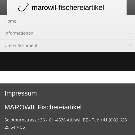
marowil
-fischereiartikel
Toggle
navigation
Home
Informationen
Unser Sortiment
Impressum
MAROWIL Fischereiartikel
Solothurnstrasse 36 - CH-4536 Attiswil BE - Tel: +41 (0)32 623
29 54 + 55