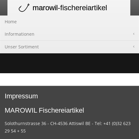
marowil
-fischereiartikel
Toggle
navigation
Home
Informationen
Unser Sortiment
Impressum
MAROWIL Fischereiartikel
Solothurnstrasse 36 - CH-4536 Attiswil BE - Tel: +41 (0)32 623
29 54 + 55