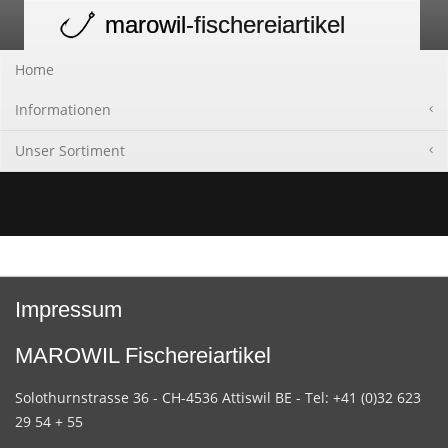
marowil
-fischereiartikel
Toggle
navigation
Home
Informationen
Unser Sortiment
Impressum
MAROWIL Fischereiartikel
Solothurnstrasse 36 - CH-4536 Attiswil BE - Tel: +41 (0)32 623
29 54 + 55