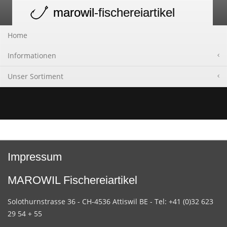
marowil
-fischereiartikel
Toggle
navigation
Home
Informationen
Unser Sortiment
Impressum
MAROWIL Fischereiartikel
Solothurnstrasse 36 - CH-4536 Attiswil BE - Tel: +41 (0)32 623
29 54 + 55