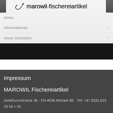
marowil
-fischereiartikel
Toggle
navigation
Home
Informationen
Unser Sortiment
Impressum
MAROWIL Fischereiartikel
Solothurnstrasse 36 - CH-4536 Attiswil BE - Tel: +41 (0)32 623
29 54 + 55