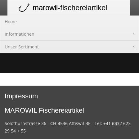
marowil
-fischereiartikel
Toggle
navigation
Home
Informationen
Unser Sortiment
Impressum
MAROWIL Fischereiartikel
Solothurnstrasse 36 - CH-4536 Attiswil BE - Tel: +41 (0)32 623
29 54 + 55