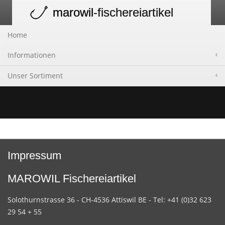
marowil
-fischereiartikel
Toggle
navigation
Home
Informationen
Unser Sortiment
Impressum
MAROWIL Fischereiartikel
Solothurnstrasse 36 - CH-4536 Attiswil BE - Tel: +41 (0)32 623
29 54 + 55