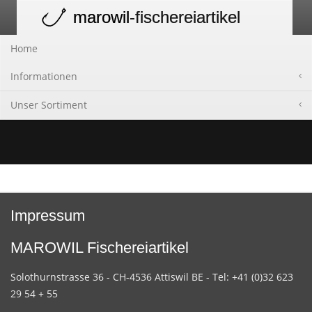
marowil
-fischereiartikel
Toggle
navigation
Home
Informationen
Unser Sortiment
Impressum
MAROWIL Fischereiartikel
Solothurnstrasse 36 - CH-4536 Attiswil BE - Tel: +41 (0)32 623
29 54 + 55