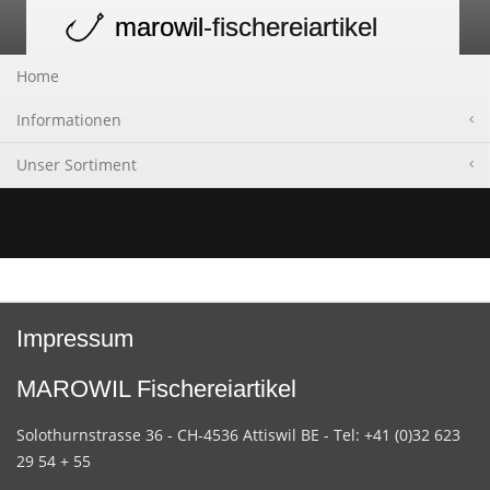
marowil
-fischereiartikel
Toggle
navigation
Home
Informationen
Unser Sortiment
Impressum
MAROWIL Fischereiartikel
Solothurnstrasse 36 - CH-4536 Attiswil BE - Tel: +41 (0)32 623
29 54 + 55