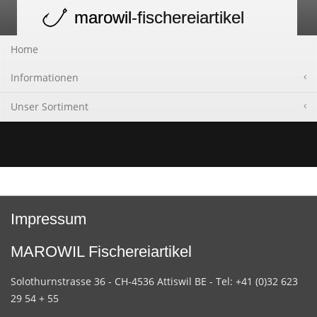
marowil
-fischereiartikel
Toggle
navigation
Home
Informationen
Unser Sortiment
Impressum
MAROWIL Fischereiartikel
Solothurnstrasse 36 - CH-4536 Attiswil BE - Tel: +41 (0)32 623
29 54 + 55