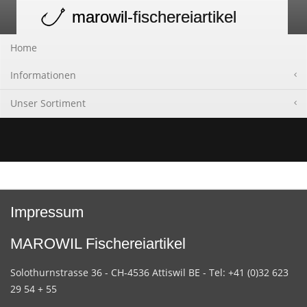
marowil
-fischereiartikel
Toggle
navigation
Home
Informationen
Unser Sortiment
Impressum
MAROWIL Fischereiartikel
Solothurnstrasse 36 - CH-4536 Attiswil BE - Tel: +41 (0)32 623
29 54 + 55