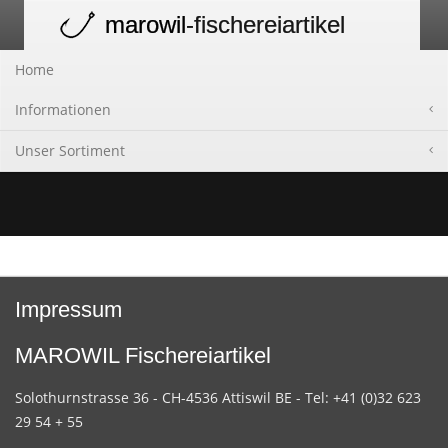
marowil
-fischereiartikel
Toggle
navigation
Home
Informationen
Unser Sortiment
Impressum
MAROWIL Fischereiartikel
Solothurnstrasse 36 - CH-4536 Attiswil BE - Tel: +41 (0)32 623
29 54 + 55