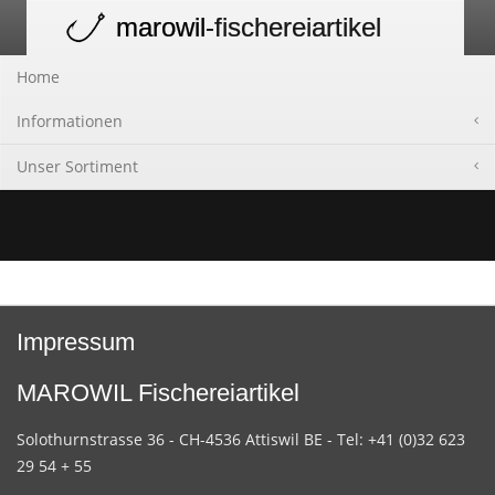
marowil
-fischereiartikel
Toggle
navigation
Home
Informationen
Unser Sortiment
Impressum
MAROWIL Fischereiartikel
Solothurnstrasse 36 - CH-4536 Attiswil BE - Tel: +41 (0)32 623
29 54 + 55