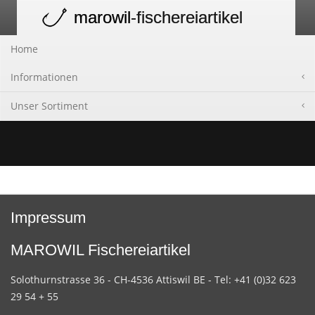
marowil
-fischereiartikel
Toggle
navigation
Home
Informationen
Unser Sortiment
Impressum
MAROWIL Fischereiartikel
Solothurnstrasse 36 - CH-4536 Attiswil BE - Tel: +41 (0)32 623
29 54 + 55