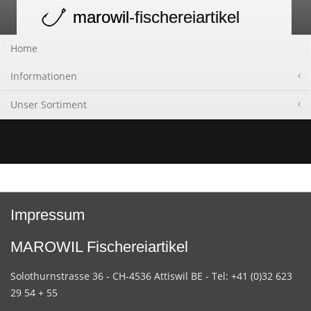
marowil
-fischereiartikel
Toggle
navigation
Home
Informationen
Unser Sortiment
Impressum
MAROWIL Fischereiartikel
Solothurnstrasse 36 - CH-4536 Attiswil BE - Tel: +41 (0)32 623
29 54 + 55