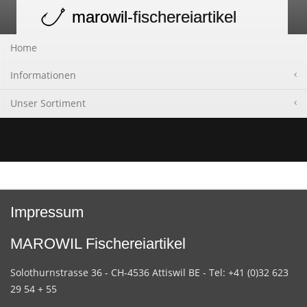
marowil
-fischereiartikel
Toggle
navigation
Home
Informationen
Unser Sortiment
Impressum
MAROWIL Fischereiartikel
Solothurnstrasse 36 - CH-4536 Attiswil BE - Tel: +41 (0)32 623
29 54 + 55