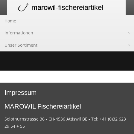
marowil
-fischereiartikel
Toggle
navigation
Home
Informationen
Unser Sortiment
Impressum
MAROWIL Fischereiartikel
Solothurnstrasse 36 - CH-4536 Attiswil BE - Tel: +41 (0)32 623
29 54 + 55