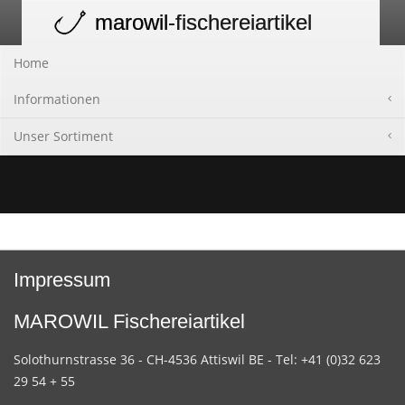
marowil
-fischereiartikel
Toggle
navigation
Home
Informationen
Unser Sortiment
Impressum
MAROWIL Fischereiartikel
Solothurnstrasse 36 - CH-4536 Attiswil BE - Tel: +41 (0)32 623
29 54 + 55