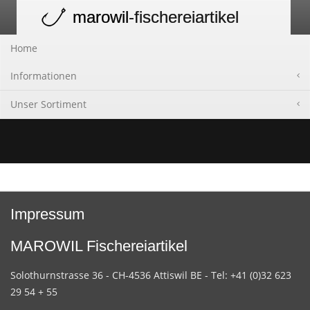
marowil
-fischereiartikel
Toggle
navigation
Home
Informationen
Unser Sortiment
Impressum
MAROWIL Fischereiartikel
Solothurnstrasse 36 - CH-4536 Attiswil BE - Tel: +41 (0)32 623
29 54 + 55