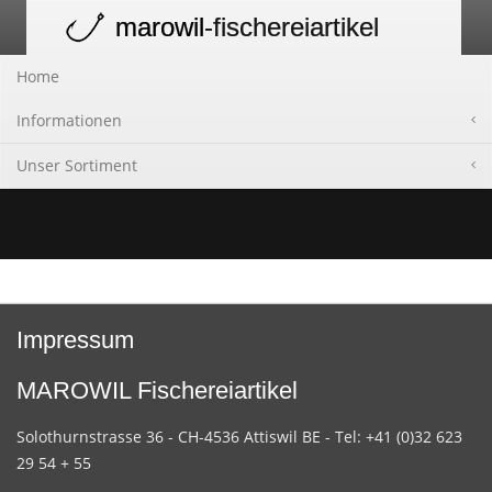
marowil
-fischereiartikel
Toggle
navigation
Home
Informationen
Unser Sortiment
Impressum
MAROWIL Fischereiartikel
Solothurnstrasse 36 - CH-4536 Attiswil BE - Tel: +41 (0)32 623
29 54 + 55