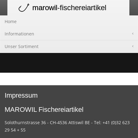
marowil
-fischereiartikel
Toggle
navigation
Home
Informationen
Unser Sortiment
Impressum
MAROWIL Fischereiartikel
Solothurnstrasse 36 - CH-4536 Attiswil BE - Tel: +41 (0)32 623
29 54 + 55