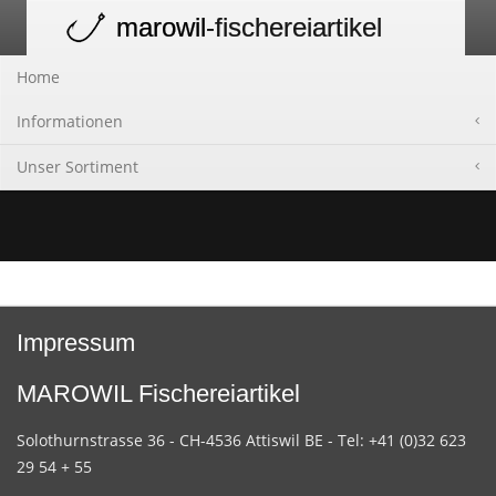
marowil
-fischereiartikel
Toggle
navigation
Home
Informationen
Unser Sortiment
Impressum
MAROWIL Fischereiartikel
Solothurnstrasse 36 - CH-4536 Attiswil BE - Tel: +41 (0)32 623
29 54 + 55