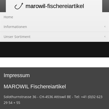
marowil
-fischereiartikel
Toggle
navigation
Home
Informationen
Unser Sortiment
Impressum
MAROWIL Fischereiartikel
Solothurnstrasse 36 - CH-4536 Attiswil BE - Tel: +41 (0)32 623
29 54 + 55