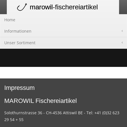
marowil
-fischereiartikel
Toggle
navigation
Home
Informationen
Unser Sortiment
Impressum
MAROWIL Fischereiartikel
Solothurnstrasse 36 - CH-4536 Attiswil BE - Tel: +41 (0)32 623
29 54 + 55