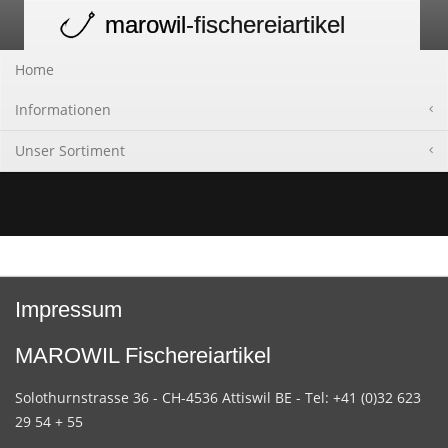
marowil
-fischereiartikel
Toggle
navigation
Home
Informationen
Unser Sortiment
Impressum
MAROWIL Fischereiartikel
Solothurnstrasse 36 - CH-4536 Attiswil BE - Tel: +41 (0)32 623
29 54 + 55