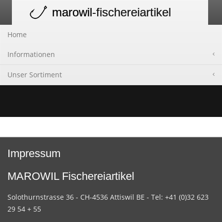
marowil
-fischereiartikel
Toggle
navigation
Home
Informationen
Unser Sortiment
Impressum
MAROWIL Fischereiartikel
Solothurnstrasse 36 - CH-4536 Attiswil BE - Tel: +41 (0)32 623
29 54 + 55