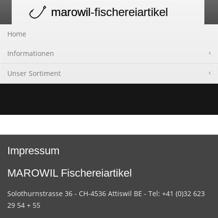
marowil
-fischereiartikel
Toggle
navigation
Home
Informationen
Unser Sortiment
Impressum
MAROWIL Fischereiartikel
Solothurnstrasse 36 - CH-4536 Attiswil BE - Tel: +41 (0)32 623
29 54 + 55