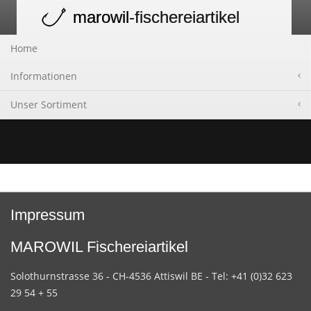
marowil
-fischereiartikel
Toggle
navigation
Home
Informationen
Unser Sortiment
Impressum
MAROWIL Fischereiartikel
Solothurnstrasse 36 - CH-4536 Attiswil BE - Tel: +41 (0)32 623
29 54 + 55