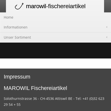
marowil
-fischereiartikel
Toggle
navigation
Home
Informationen
Unser Sortiment
Impressum
MAROWIL Fischereiartikel
Solothurnstrasse 36 - CH-4536 Attiswil BE - Tel: +41 (0)32 623
29 54 + 55