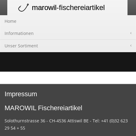
marowil
-fischereiartikel
Toggle
navigation
Home
Informationen
Unser Sortiment
Impressum
MAROWIL Fischereiartikel
Solothurnstrasse 36 - CH-4536 Attiswil BE - Tel: +41 (0)32 623
29 54 + 55