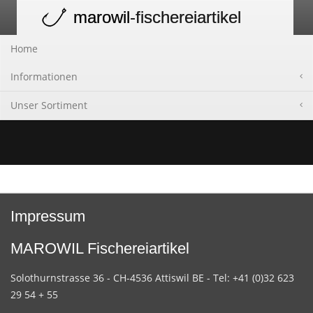
marowil
-fischereiartikel
Toggle
navigation
Home
Informationen
Unser Sortiment
Impressum
MAROWIL Fischereiartikel
Solothurnstrasse 36 - CH-4536 Attiswil BE - Tel: +41 (0)32 623
29 54 + 55