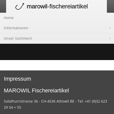
marowil
-fischereiartikel
Toggle
navigation
Home
Informationen
Unser Sortiment
Impressum
MAROWIL Fischereiartikel
Solothurnstrasse 36 - CH-4536 Attiswil BE - Tel: +41 (0)32 623
29 54 + 55