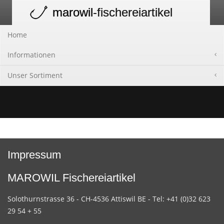
marowil
-fischereiartikel
Toggle
navigation
Home
Informationen
Unser Sortiment
Impressum
MAROWIL Fischereiartikel
Solothurnstrasse 36 - CH-4536 Attiswil BE - Tel: +41 (0)32 623
29 54 + 55