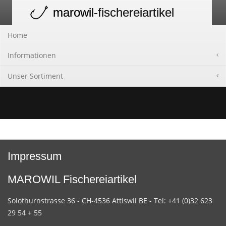
marowil
-fischereiartikel
Toggle
navigation
Home
Informationen
Unser Sortiment
Impressum
MAROWIL Fischereiartikel
Solothurnstrasse 36 - CH-4536 Attiswil BE - Tel: +41 (0)32 623
29 54 + 55