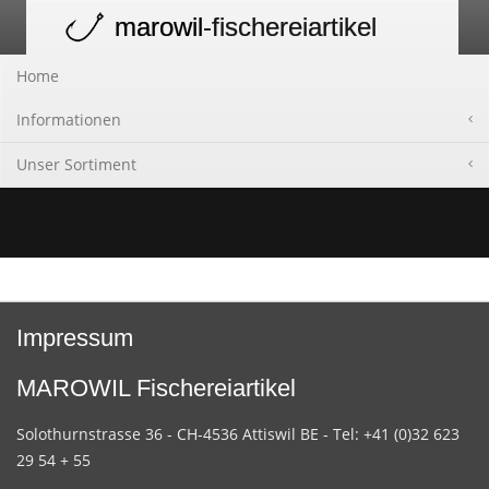
marowil
-fischereiartikel
Toggle
navigation
Home
Informationen
Unser Sortiment
Impressum
MAROWIL Fischereiartikel
Solothurnstrasse 36 - CH-4536 Attiswil BE - Tel: +41 (0)32 623
29 54 + 55