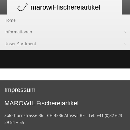
marowil
-fischereiartikel
Toggle
navigation
Home
Informationen
Unser Sortiment
Impressum
MAROWIL Fischereiartikel
Solothurnstrasse 36 - CH-4536 Attiswil BE - Tel: +41 (0)32 623
29 54 + 55