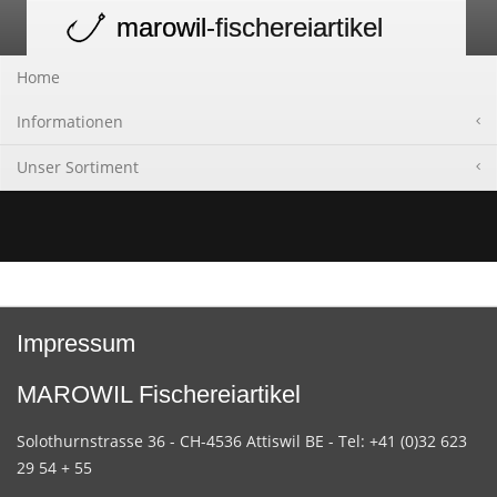
marowil
-fischereiartikel
Toggle
navigation
Home
Informationen
Unser Sortiment
Impressum
MAROWIL Fischereiartikel
Solothurnstrasse 36 - CH-4536 Attiswil BE - Tel: +41 (0)32 623
29 54 + 55