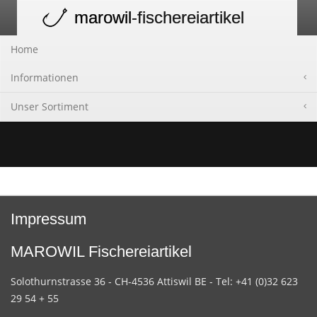
marowil
-fischereiartikel
Toggle
navigation
Home
Informationen
Unser Sortiment
Impressum
MAROWIL Fischereiartikel
Solothurnstrasse 36 - CH-4536 Attiswil BE - Tel: +41 (0)32 623
29 54 + 55