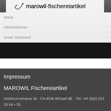
marowil
-fischereiartikel
Toggle
navigation
Home
Informationen
Unser Sortiment
Impressum
MAROWIL Fischereiartikel
Solothurnstrasse 36 - CH-4536 Attiswil BE - Tel: +41 (0)32 623
29 54 + 55