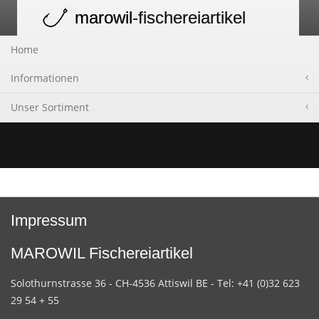
marowil
-fischereiartikel
Toggle
navigation
Home
Informationen
Unser Sortiment
Impressum
MAROWIL Fischereiartikel
Solothurnstrasse 36 - CH-4536 Attiswil BE - Tel: +41 (0)32 623
29 54 + 55