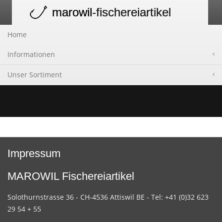
marowil
-fischereiartikel
Toggle
navigation
Home
Informationen
Unser Sortiment
Impressum
MAROWIL Fischereiartikel
Solothurnstrasse 36 - CH-4536 Attiswil BE - Tel: +41 (0)32 623
29 54 + 55