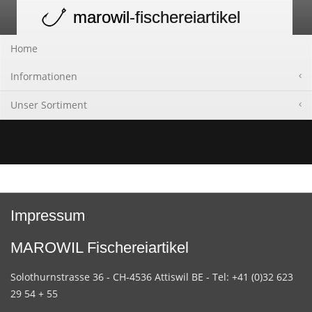
marowil
-fischereiartikel
Toggle
navigation
Home
Informationen
Unser Sortiment
Impressum
MAROWIL Fischereiartikel
Solothurnstrasse 36 - CH-4536 Attiswil BE - Tel: +41 (0)32 623
29 54 + 55