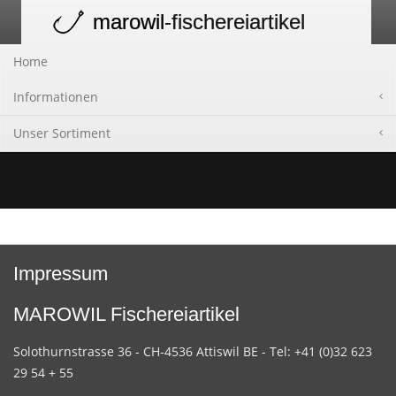
marowil
-fischereiartikel
Toggle
navigation
Home
Informationen
Unser Sortiment
Impressum
MAROWIL Fischereiartikel
Solothurnstrasse 36 - CH-4536 Attiswil BE - Tel: +41 (0)32 623
29 54 + 55