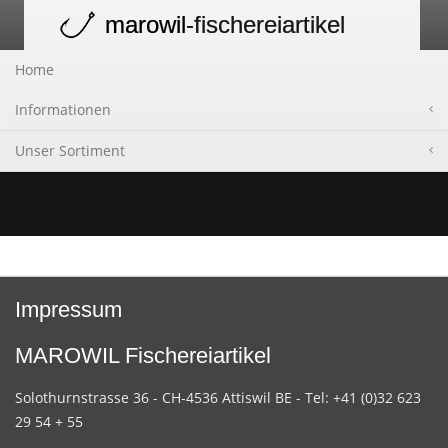
marowil
-fischereiartikel
Toggle
navigation
Home
Informationen
Unser Sortiment
Impressum
MAROWIL Fischereiartikel
Solothurnstrasse 36 - CH-4536 Attiswil BE - Tel: +41 (0)32 623
29 54 + 55