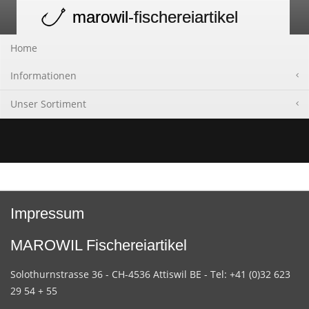
marowil
-fischereiartikel
Toggle
navigation
Home
Informationen
Unser Sortiment
Impressum
MAROWIL Fischereiartikel
Solothurnstrasse 36 - CH-4536 Attiswil BE - Tel: +41 (0)32 623
29 54 + 55