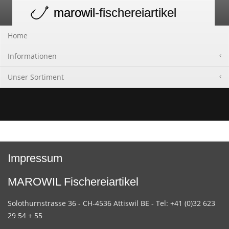
marowil
-fischereiartikel
Toggle
navigation
Home
Informationen
Unser Sortiment
Impressum
MAROWIL Fischereiartikel
Solothurnstrasse 36 - CH-4536 Attiswil BE - Tel: +41 (0)32 623
29 54 + 55