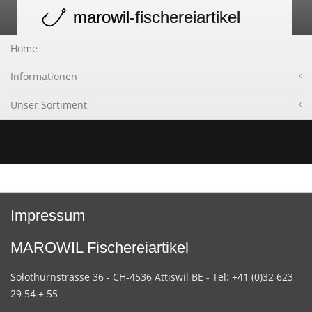
marowil
-fischereiartikel
Toggle
navigation
Home
Informationen
Unser Sortiment
Impressum
MAROWIL Fischereiartikel
Solothurnstrasse 36 - CH-4536 Attiswil BE - Tel: +41 (0)32 623
29 54 + 55