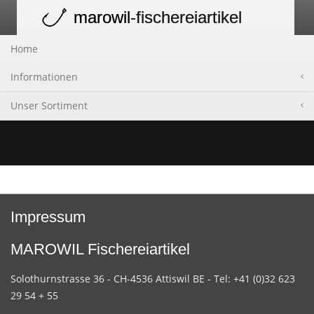
marowil
-fischereiartikel
Toggle
navigation
Home
Informationen
Unser Sortiment
Impressum
MAROWIL Fischereiartikel
Solothurnstrasse 36 - CH-4536 Attiswil BE - Tel: +41 (0)32 623
29 54 + 55